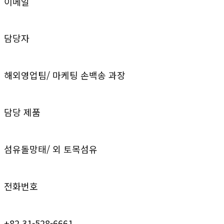
이메일
담당자
해외영업팀/ 마케팅 손백송 과장
담당 제품
섬유돌망태/ 외 토목섬유
전화번호
+82 31-528-6661