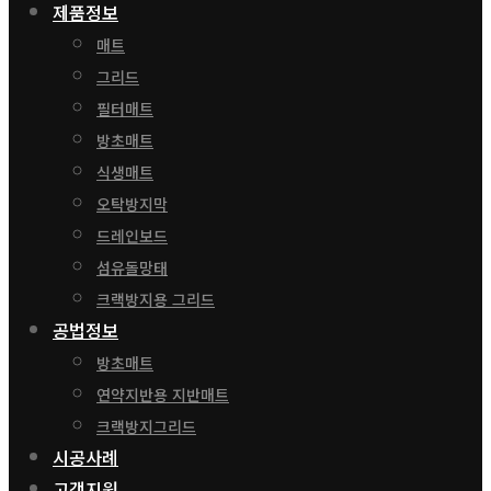
제품정보
매트
그리드
필터매트
방초매트
식생매트
오탁방지막
드레인보드
섬유돌망태
크랙방지용 그리드
공법정보
방초매트
연약지반용 지반매트
크랙방지그리드
시공사례
고객지원