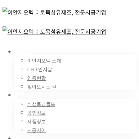
회사소개
이안지오텍 소개
CEO 인사말
인증현황
찾아오시는 길
식생토낭블록
식생토낭블록
공법정보
제품정보
시공사례
제품정보