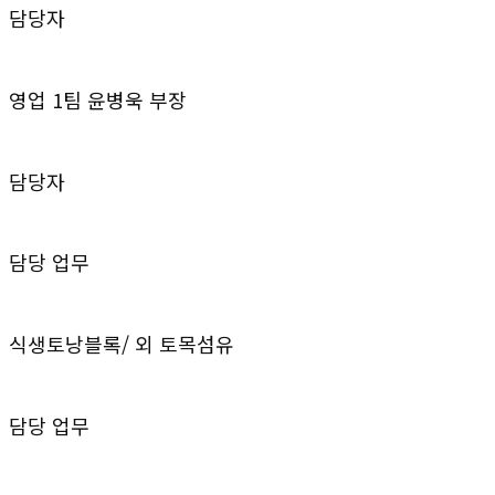
담당자
영업 1팀 윤병욱 부장
담당자
담당 업무
식생토낭블록/ 외 토목섬유
담당 업무