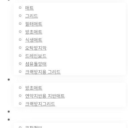
매트
그리드
필터매트
방초매트
식생매트
오탁방지막
드레인보드
섬유돌망태
크랙방지용 그리드
공법정보
방초매트
연약지반용 지반매트
크랙방지그리드
시공사례
고객지원
공장정보